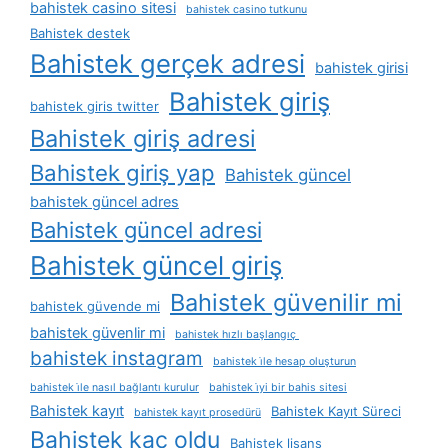
bahistek casino sitesi
bahistek casino tutkunu
Bahistek destek
Bahistek gerçek adresi
bahistek girisi
Bahistek giriş
bahistek giris twitter
Bahistek giriş adresi
Bahistek giriş yap
Bahistek güncel
bahistek güncel adres
Bahistek güncel adresi
Bahistek güncel giriş
Bahistek güvenilir mi
bahistek güvende mi
bahistek güvenlir mi
bahistek hızlı başlangıç ​
bahistek instagram
bahistek i̇le hesap oluşturun
bahistek i̇le nasıl bağlantı kurulur
bahistek i̇yi bir bahis sitesi
Bahistek kayıt
Bahistek Kayıt Süreci
bahistek kayıt prosedürü
Bahistek kaç oldu
Bahistek lisans