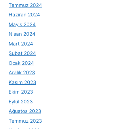
Temmuz 2024
Haziran 2024
Mayıs 2024
Nisan 2024
Mart 2024
Şubat 2024
Ocak 2024
Aralık 2023
Kasım 2023
Ekim 2023
Eylül 2023
Ağustos 2023
Temmuz 2023