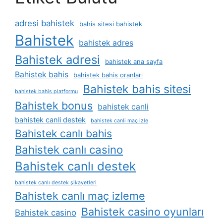
adresi bahistek
bahis sitesi bahistek
Bahistek
bahistek adres
Bahistek adresi
bahistek ana sayfa
Bahistek bahis
bahistek bahis oranları
Bahistek bahis sitesi
bahistek bahis platformu
Bahistek bonus
bahistek canli
bahistek canli destek
bahistek canli maç izle
Bahistek canlı bahis
Bahistek canlı casino
Bahistek canlı destek
bahistek canlı destek şikayetleri
Bahistek canlı maç izleme
Bahistek casino oyunları
Bahistek casino