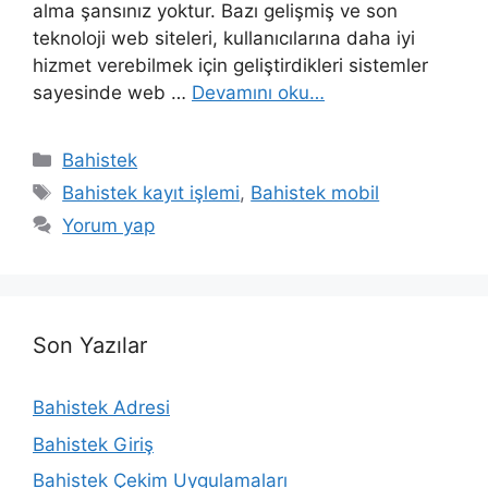
alma şansınız yoktur. Bazı gelişmiş ve son
teknoloji web siteleri, kullanıcılarına daha iyi
hizmet verebilmek için geliştirdikleri sistemler
sayesinde web …
Devamını oku…
Kategoriler
Bahistek
Etiketler
Bahistek kayıt işlemi
,
Bahistek mobil
Yorum yap
Son Yazılar
Bahistek Adresi
Bahistek Giriş
Bahistek Çekim Uygulamaları