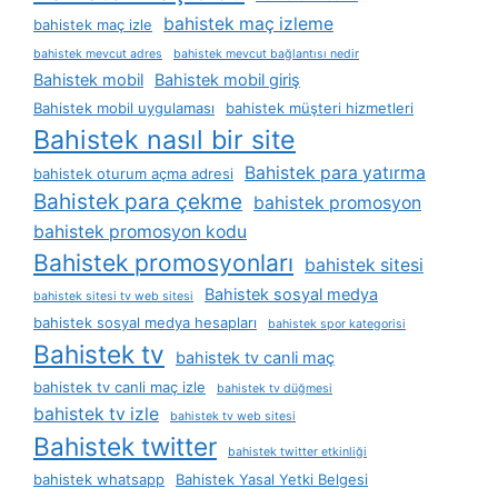
bahistek maç izleme
bahistek maç izle
bahistek mevcut adres
bahistek mevcut bağlantısı nedir
Bahistek mobil
Bahistek mobil giriş
Bahistek mobil uygulaması
bahistek müşteri hizmetleri
Bahistek nasıl bir site
Bahistek para yatırma
bahistek oturum açma adresi
Bahistek para çekme
bahistek promosyon
bahistek promosyon kodu
Bahistek promosyonları
bahistek sitesi
Bahistek sosyal medya
bahistek sitesi tv web sitesi
bahistek sosyal medya hesapları
bahistek spor kategorisi
Bahistek tv
bahistek tv canli maç
bahistek tv canli maç izle
bahistek tv düğmesi
bahistek tv izle
bahistek tv web sitesi
Bahistek twitter
bahistek twitter etkinliği
bahistek whatsapp
Bahistek Yasal Yetki Belgesi