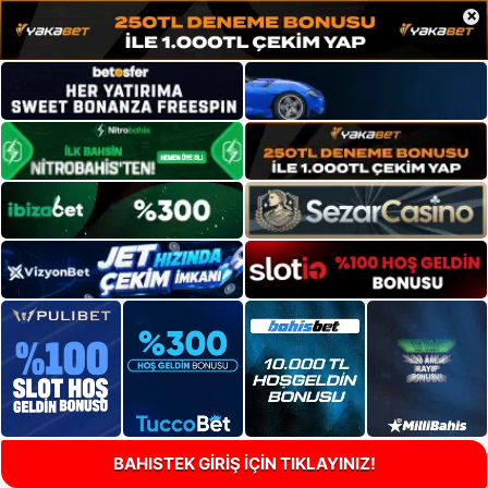
×
BAHISTEK GİRİŞ İÇİN TIKLAYINIZ!