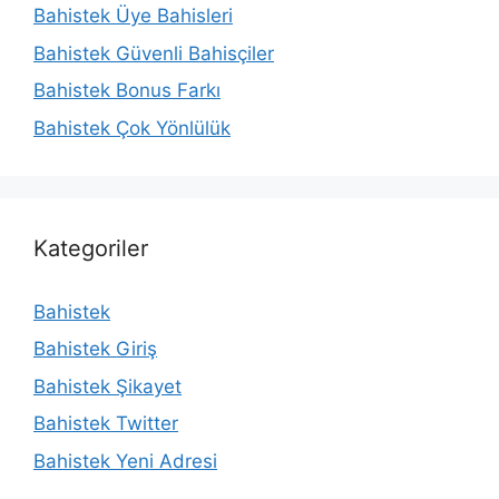
Bahistek Üye Bahisleri
Bahistek Güvenli Bahisçiler
Bahistek Bonus Farkı
Bahistek Çok Yönlülük
Kategoriler
Bahistek
Bahistek Giriş
Bahistek Şikayet
Bahistek Twitter
Bahistek Yeni Adresi