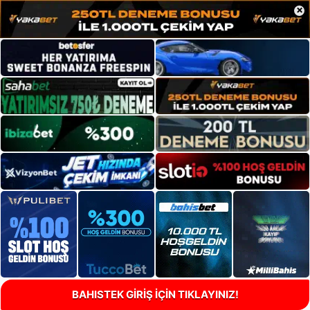
×
BAHISTEK GİRİŞ İÇİN TIKLAYINIZ!