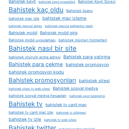
Bahistek kayıt
Bahistek Kayıt Süreci
bahistek kayıt prosedürü
Bahistek kaç oldu
Bahistek lisans
bahistek maç izleme
bahistek maç izle
bahistek mevcut adres
bahistek mevcut bağlantısı nedir
Bahistek mobil
Bahistek mobil giriş
Bahistek mobil uygulaması
bahistek müşteri hizmetleri
Bahistek nasıl bir site
Bahistek para yatırma
bahistek oturum açma adresi
Bahistek para çekme
bahistek promosyon
bahistek promosyon kodu
Bahistek promosyonları
bahistek sitesi
Bahistek sosyal medya
bahistek sitesi tv web sitesi
bahistek sosyal medya hesapları
bahistek spor kategorisi
Bahistek tv
bahistek tv canli maç
bahistek tv canli maç izle
bahistek tv düğmesi
bahistek tv izle
bahistek tv web sitesi
Bahistek twitter