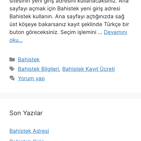
sitesinin yeni giriş adresini kullanacaksınız. Ana
sayfayı açmak için Bahistek yeni giriş adresi
Bahistek kullanın. Ana sayfayı açtığınızda sağ
üst köşeye bakarsanız kayıt şeklinde Türkçe bir
buton göreceksiniz. Seçim işlemini …
Devamını
oku…
Kategoriler
Bahistek
Etiketler
Bahistek Bilgileri
,
Bahistek Kayıt Ücreti
Yorum yap
Son Yazılar
Bahistek Adresi