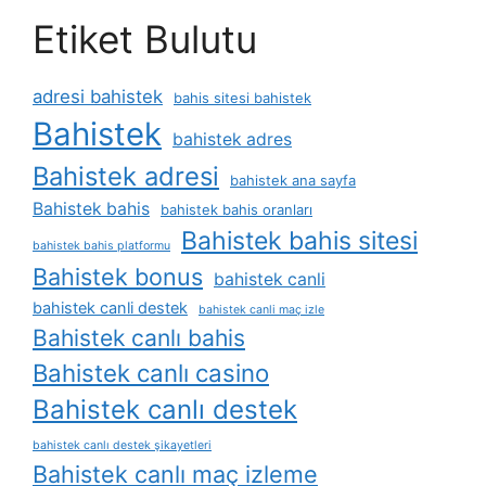
Etiket Bulutu
adresi bahistek
bahis sitesi bahistek
Bahistek
bahistek adres
Bahistek adresi
bahistek ana sayfa
Bahistek bahis
bahistek bahis oranları
Bahistek bahis sitesi
bahistek bahis platformu
Bahistek bonus
bahistek canli
bahistek canli destek
bahistek canli maç izle
Bahistek canlı bahis
Bahistek canlı casino
Bahistek canlı destek
bahistek canlı destek şikayetleri
Bahistek canlı maç izleme