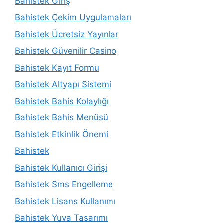
Bahistek Giriş
Bahistek Çekim Uygulamaları
Bahistek Ücretsiz Yayınlar
Bahistek Güvenilir Casino
Bahistek Kayıt Formu
Bahistek Altyapı Sistemi
Bahistek Bahis Kolaylığı
Bahistek Bahis Menüsü
Bahistek Etkinlik Önemi
Bahistek
Bahistek Kullanıcı Girişi
Bahistek Sms Engelleme
Bahistek Lisans Kullanımı
Bahistek Yuva Tasarımı