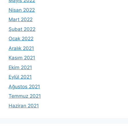
Mayıs 2022
Nisan 2022
Mart 2022
Şubat 2022
Ocak 2022
Aralık 2021
Kasım 2021
Ekim 2021
Eylül 2021
Ağustos 2021
Temmuz 2021
Haziran 2021