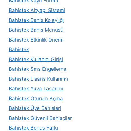
Bahistek Kayıt Formu
Bahistek Altyapı Sistemi
Bahistek Bahis Kolaylığı
Bahistek Bahis Menüsü
Bahistek Etkinlik Önemi
Bahistek
Bahistek Kullanıcı Girişi
Bahistek Sms Engelleme
Bahistek Lisans Kullanımı
Bahistek Yuva Tasarımı
Bahistek Oturum Açma
Bahistek Üye Bahisleri
Bahistek Güvenli Bahisçiler
Bahistek Bonus Farkı