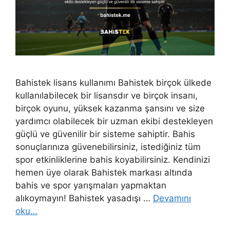
Bahistek lisans kullanımı Bahistek birçok ülkede
kullanılabilecek bir lisansdır ve birçok insanı,
birçok oyunu, yüksek kazanma şansını ve size
yardımcı olabilecek bir uzman ekibi destekleyen
güçlü ve güvenilir bir sisteme sahiptir. Bahis
sonuçlarınıza güvenebilirsiniz, istediğiniz tüm
spor etkinliklerine bahis koyabilirsiniz. Kendinizi
hemen üye olarak Bahistek markası altında
bahis ve spor yarışmaları yapmaktan
alıkoymayın! Bahistek yasadışı …
Devamını
oku…