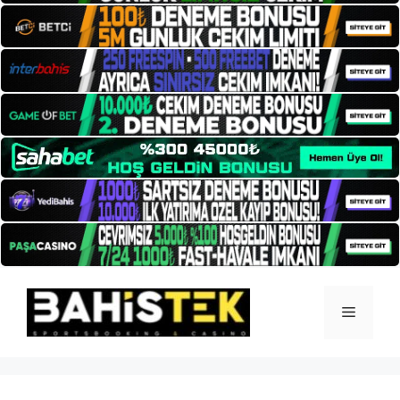
İçeriğe
atla
Menü