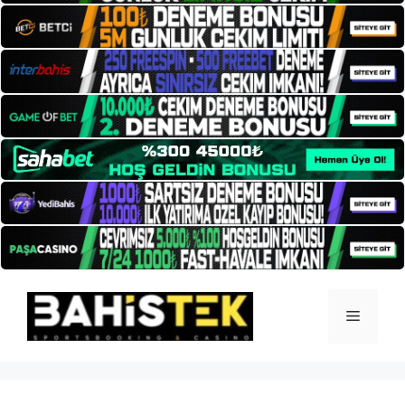
İçeriğe
atla
Menü