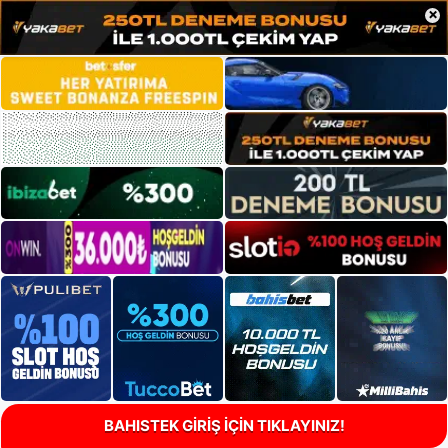
×
BAHISTEK GİRİŞ İÇİN TIKLAYINIZ!