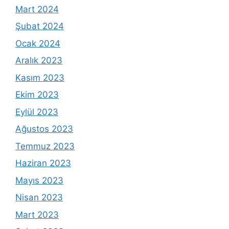
Mart 2024
Şubat 2024
Ocak 2024
Aralık 2023
Kasım 2023
Ekim 2023
Eylül 2023
Ağustos 2023
Temmuz 2023
Haziran 2023
Mayıs 2023
Nisan 2023
Mart 2023