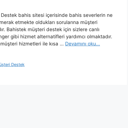
Destek bahis sitesi içerisinde bahis severlerin ne
ı merak etmekte oldukları sorularına müşteri
ır. Bahistek müşteri destek için sizlere canlı
er gibi hizmet alternatifleri yardımcı olmaktadır.
 müşteri hizmetleri ile kısa …
Devamını oku…
üşteri Destek