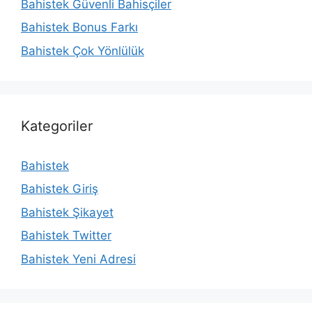
Bahistek Güvenli Bahisçiler
Bahistek Bonus Farkı
Bahistek Çok Yönlülük
Kategoriler
Bahistek
Bahistek Giriş
Bahistek Şikayet
Bahistek Twitter
Bahistek Yeni Adresi