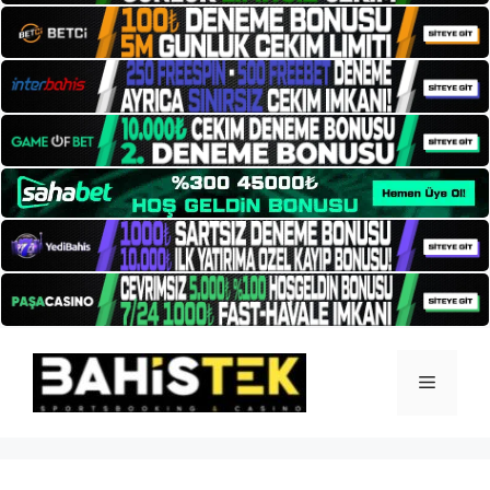
İçeriğe
atla
Menü