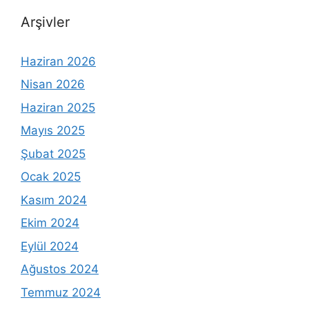
Arşivler
Haziran 2026
Nisan 2026
Haziran 2025
Mayıs 2025
Şubat 2025
Ocak 2025
Kasım 2024
Ekim 2024
Eylül 2024
Ağustos 2024
Temmuz 2024