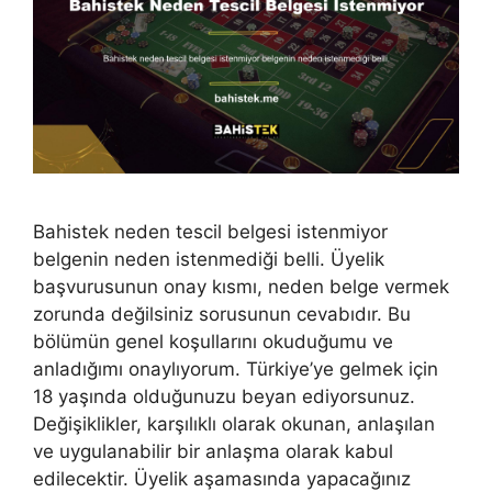
Bahistek neden tescil belgesi istenmiyor
belgenin neden istenmediği belli. Üyelik
başvurusunun onay kısmı, neden belge vermek
zorunda değilsiniz sorusunun cevabıdır. Bu
bölümün genel koşullarını okuduğumu ve
anladığımı onaylıyorum. Türkiye’ye gelmek için
18 yaşında olduğunuzu beyan ediyorsunuz.
Değişiklikler, karşılıklı olarak okunan, anlaşılan
ve uygulanabilir bir anlaşma olarak kabul
edilecektir. Üyelik aşamasında yapacağınız