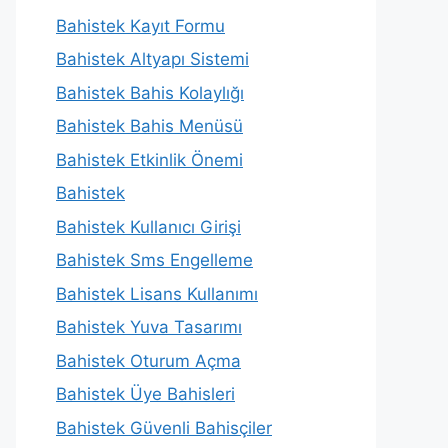
Bahistek Kayıt Formu
Bahistek Altyapı Sistemi
Bahistek Bahis Kolaylığı
Bahistek Bahis Menüsü
Bahistek Etkinlik Önemi
Bahistek
Bahistek Kullanıcı Girişi
Bahistek Sms Engelleme
Bahistek Lisans Kullanımı
Bahistek Yuva Tasarımı
Bahistek Oturum Açma
Bahistek Üye Bahisleri
Bahistek Güvenli Bahisçiler