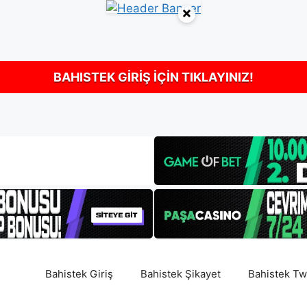
×
BAHISTEK GİRİŞ İÇİN TIKLAYINIZ!
Bahistek Giriş
Bahistek Şikayet
Bahistek Tw