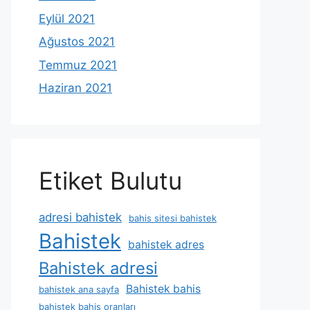
Eylül 2021
Ağustos 2021
Temmuz 2021
Haziran 2021
Etiket Bulutu
adresi bahistek
bahis sitesi bahistek
Bahistek
bahistek adres
Bahistek adresi
Bahistek bahis
bahistek ana sayfa
bahistek bahis oranları