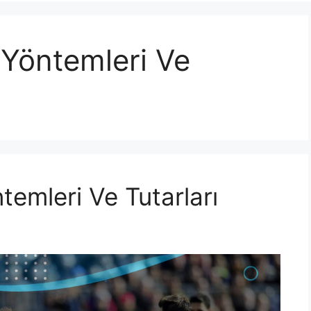
Yöntemleri Ve
emleri Ve Tutarları