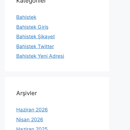
Kategoriler
Bahistek
Bahistek Giriş
Bahistek Şikayet
Bahistek Twitter
Bahistek Yeni Adresi
Arşivler
Haziran 2026
Nisan 2026
Haziran 2025