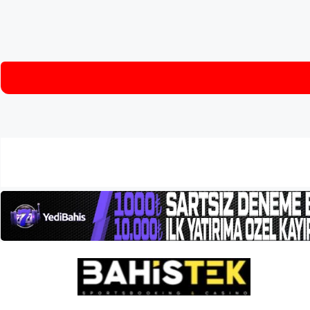
İçeriğe
atla