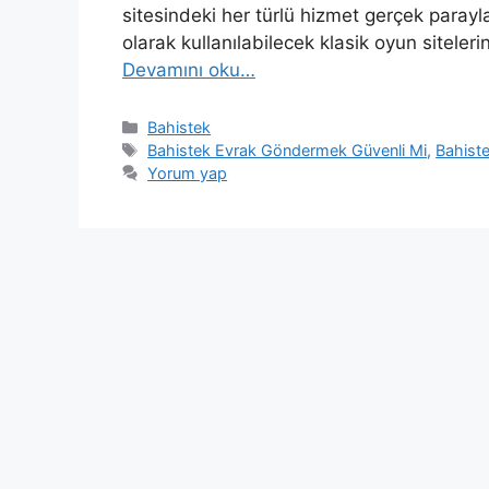
sitesindeki her türlü hizmet gerçek paray
olarak kullanılabilecek klasik oyun siteler
Devamını oku…
Kategoriler
Bahistek
Etiketler
Bahistek Evrak Göndermek Güvenli Mi
,
Bahiste
Yorum yap