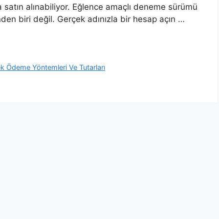
la satın alınabiliyor. Eğlence amaçlı deneme sürümü
inden biri değil. Gerçek adınızla bir hesap açın …
k Ödeme Yöntemleri Ve Tutarları