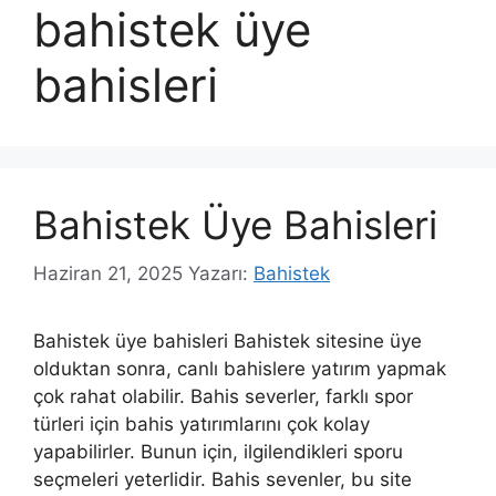
bahistek üye
bahisleri
Bahistek Üye Bahisleri
Haziran 21, 2025
Yazarı:
Bahistek
Bahistek üye bahisleri Bahistek sitesine üye
olduktan sonra, canlı bahislere yatırım yapmak
çok rahat olabilir. Bahis severler, farklı spor
türleri için bahis yatırımlarını çok kolay
yapabilirler. Bunun için, ilgilendikleri sporu
seçmeleri yeterlidir. Bahis sevenler, bu site