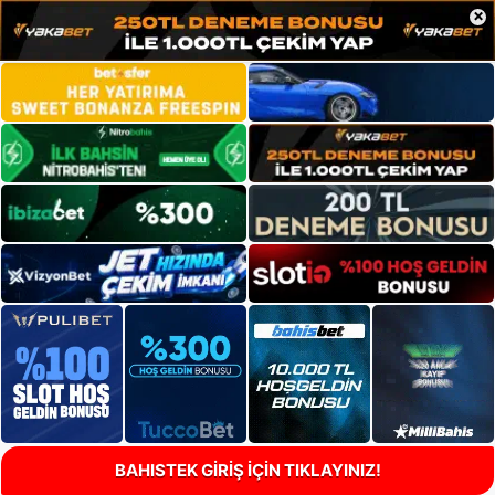
×
BAHISTEK GİRİŞ İÇİN TIKLAYINIZ!