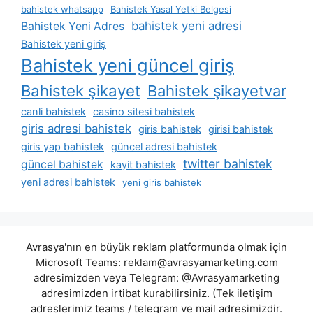
bahistek whatsapp
Bahistek Yasal Yetki Belgesi
bahistek yeni adresi
Bahistek Yeni Adres
Bahistek yeni giriş
Bahistek yeni güncel giriş
Bahistek şikayet
Bahistek şikayetvar
canli bahistek
casino sitesi bahistek
giris adresi bahistek
giris bahistek
girisi bahistek
giris yap bahistek
güncel adresi bahistek
twitter bahistek
güncel bahistek
kayit bahistek
yeni adresi bahistek
yeni giris bahistek
Avrasya'nın en büyük reklam platformunda olmak için
Microsoft Teams:
reklam@avrasyamarketing.com
adresimizden veya Telegram: @Avrasyamarketing
adresimizden irtibat kurabilirsiniz. (Tek iletişim
adreslerimiz teams / telegram ve mail adresimizdir.