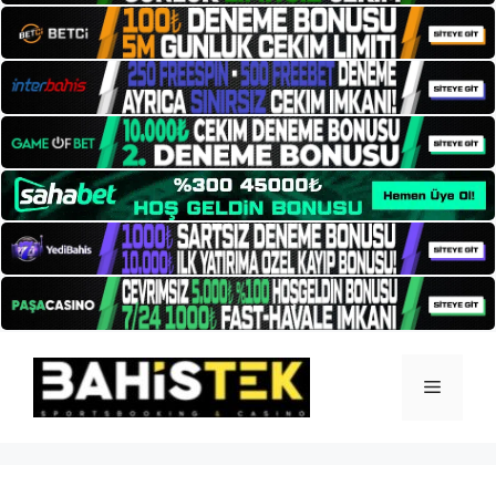
İçeriğe
atla
Menü