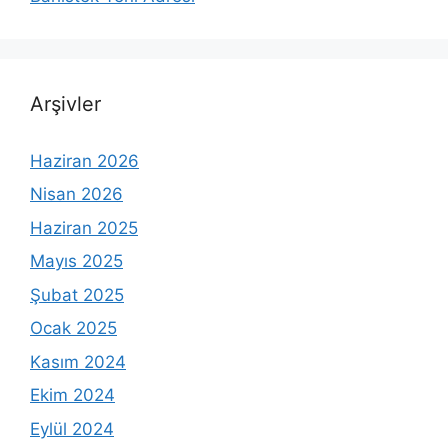
Arşivler
Haziran 2026
Nisan 2026
Haziran 2025
Mayıs 2025
Şubat 2025
Ocak 2025
Kasım 2024
Ekim 2024
Eylül 2024