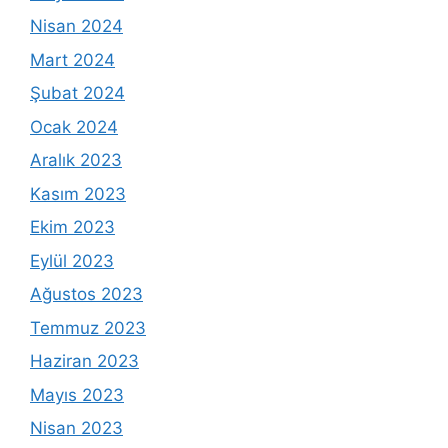
Nisan 2024
Mart 2024
Şubat 2024
Ocak 2024
Aralık 2023
Kasım 2023
Ekim 2023
Eylül 2023
Ağustos 2023
Temmuz 2023
Haziran 2023
Mayıs 2023
Nisan 2023