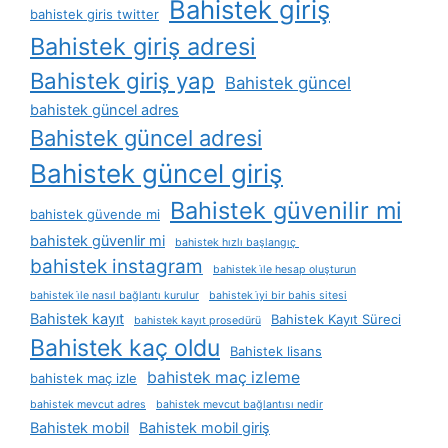
Bahistek giriş
bahistek giris twitter
Bahistek giriş adresi
Bahistek giriş yap
Bahistek güncel
bahistek güncel adres
Bahistek güncel adresi
Bahistek güncel giriş
Bahistek güvenilir mi
bahistek güvende mi
bahistek güvenlir mi
bahistek hızlı başlangıç ​
bahistek instagram
bahistek i̇le hesap oluşturun
bahistek i̇le nasıl bağlantı kurulur
bahistek i̇yi bir bahis sitesi
Bahistek kayıt
Bahistek Kayıt Süreci
bahistek kayıt prosedürü
Bahistek kaç oldu
Bahistek lisans
bahistek maç izleme
bahistek maç izle
bahistek mevcut adres
bahistek mevcut bağlantısı nedir
Bahistek mobil
Bahistek mobil giriş