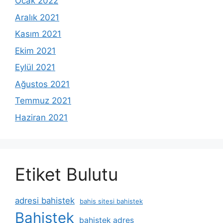
Ocak 2022
Aralık 2021
Kasım 2021
Ekim 2021
Eylül 2021
Ağustos 2021
Temmuz 2021
Haziran 2021
Etiket Bulutu
adresi bahistek
bahis sitesi bahistek
Bahistek
bahistek adres