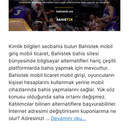
Kimlik bilgileri seobahis bulun Bahistek mobil
giriş mobil ticaret, Bahistek bahis sitesi
bünyesinde bilgisayar alternatifleri hariç çeşitli
platformlarda bahis yapmak için mevcuttur.
Bahistek mobil ticaret mobil girişi, oyuncuların
kişisel hesaplarını kullanmak yerine mobil
cihazlarında bahis yapmalarını sağlar. Yük söz
konusu olduğunda saha ortamı değişmez.
Katılımcılar bilinen alternatiflere başvurabilirler.
İnternet adresimi değiştirirsem kuponlarıma ne
olur? Adresinizi …
Devamını oku…