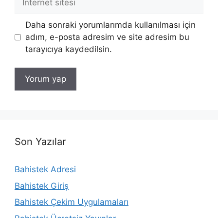
sitesi
Daha sonraki yorumlarımda kullanılması için
adım, e-posta adresim ve site adresim bu
tarayıcıya kaydedilsin.
Son Yazılar
Bahistek Adresi
Bahistek Giriş
Bahistek Çekim Uygulamaları