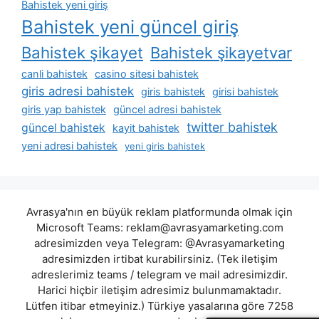
Bahistek yeni giriş
Bahistek yeni güncel giriş
Bahistek şikayet
Bahistek şikayetvar
canli bahistek
casino sitesi bahistek
giris adresi bahistek
giris bahistek
girisi bahistek
giris yap bahistek
güncel adresi bahistek
twitter bahistek
güncel bahistek
kayit bahistek
yeni adresi bahistek
yeni giris bahistek
Avrasya'nın en büyük reklam platformunda olmak için
Microsoft Teams:
reklam@avrasyamarketing.com
adresimizden veya Telegram: @Avrasyamarketing
adresimizden irtibat kurabilirsiniz. (Tek iletişim
adreslerimiz teams / telegram ve mail adresimizdir.
Harici hiçbir iletişim adresimiz bulunmamaktadır.
Lütfen itibar etmeyiniz.) Türkiye yasalarına göre 7258