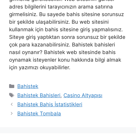
adres bilgilerini tarayıcınızın arama satırına
girmelisiniz. Bu sayede bahis sitesine sorunsuz
bir şekilde ulaşabilirsiniz. Bu web sitesini
kullanmak için bahis sitesine giriş yapmalısınız.
Siteye giriş yaptıktan sonra sorunsuz bir şekilde
çok para kazanabilirsiniz. Bahistek bahisleri
nasıl oynanır? Bahistek web sitesinde bahis
oynamak isteyenler konu hakkında bilgi almak
için yazımızı okuyabilirler.
Kategoriler
Bahistek
Etiketler
Bahistek Bahisleri
,
Casino Altyapısı
Yazı
Bahistek Bahis İstatistikleri
dolaşımı
Bahistek Tombala