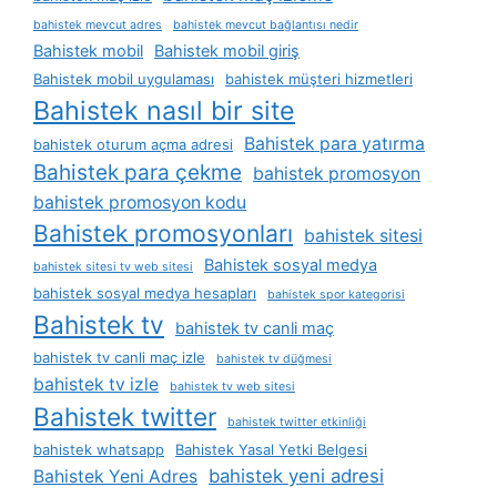
bahistek mevcut adres
bahistek mevcut bağlantısı nedir
Bahistek mobil
Bahistek mobil giriş
Bahistek mobil uygulaması
bahistek müşteri hizmetleri
Bahistek nasıl bir site
Bahistek para yatırma
bahistek oturum açma adresi
Bahistek para çekme
bahistek promosyon
bahistek promosyon kodu
Bahistek promosyonları
bahistek sitesi
Bahistek sosyal medya
bahistek sitesi tv web sitesi
bahistek sosyal medya hesapları
bahistek spor kategorisi
Bahistek tv
bahistek tv canli maç
bahistek tv canli maç izle
bahistek tv düğmesi
bahistek tv izle
bahistek tv web sitesi
Bahistek twitter
bahistek twitter etkinliği
bahistek whatsapp
Bahistek Yasal Yetki Belgesi
bahistek yeni adresi
Bahistek Yeni Adres