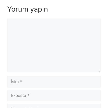
Yorum yapın
Yorum
İsim
E-
posta
İnternet