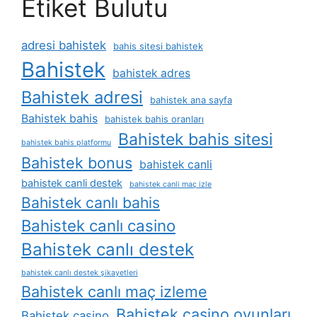
Etiket Bulutu
adresi bahistek
bahis sitesi bahistek
Bahistek
bahistek adres
Bahistek adresi
bahistek ana sayfa
Bahistek bahis
bahistek bahis oranları
Bahistek bahis sitesi
bahistek bahis platformu
Bahistek bonus
bahistek canli
bahistek canli destek
bahistek canli maç izle
Bahistek canlı bahis
Bahistek canlı casino
Bahistek canlı destek
bahistek canlı destek şikayetleri
Bahistek canlı maç izleme
Bahistek casino oyunları
Bahistek casino