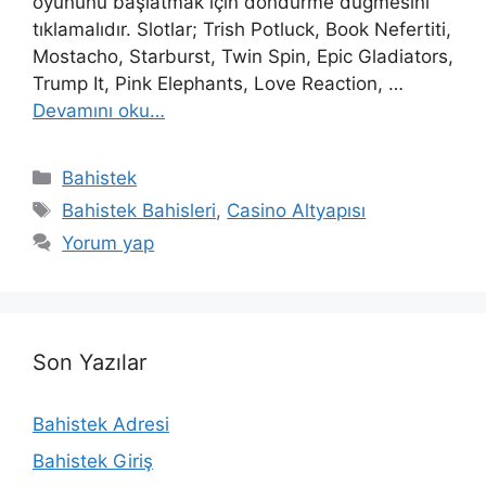
oyununu başlatmak için döndürme düğmesini
tıklamalıdır. Slotlar; Trish Potluck, Book Nefertiti,
Mostacho, Starburst, Twin Spin, Epic Gladiators,
Trump It, Pink Elephants, Love Reaction, …
Devamını oku…
Kategoriler
Bahistek
Etiketler
Bahistek Bahisleri
,
Casino Altyapısı
Yorum yap
Son Yazılar
Bahistek Adresi
Bahistek Giriş