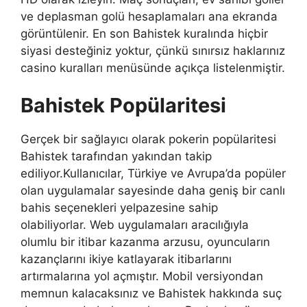
ve deplasman golü hesaplamaları ana ekranda
görüntülenir. En son Bahistek kuralında hiçbir
siyasi desteğiniz yoktur, çünkü sınırsız haklarınız
casino kuralları menüsünde açıkça listelenmiştir.
Bahistek Popülaritesi
Gerçek bir sağlayıcı olarak pokerin popülaritesi
Bahistek tarafından yakından takip
ediliyor.Kullanıcılar, Türkiye ve Avrupa’da popüler
olan uygulamalar sayesinde daha geniş bir canlı
bahis seçenekleri yelpazesine sahip
olabiliyorlar. Web uygulamaları aracılığıyla
olumlu bir itibar kazanma arzusu, oyuncuların
kazançlarını ikiye katlayarak itibarlarını
artırmalarına yol açmıştır. Mobil versiyondan
memnun kalacaksınız ve Bahistek hakkında suç