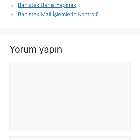
Yazı
Bahistek Bahis Yapmak
dolaşımı
Bahistek Mali İşlemlerin Kontrolü
Yorum yapın
Yorum
İsim