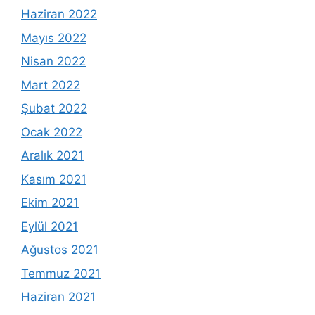
Haziran 2022
Mayıs 2022
Nisan 2022
Mart 2022
Şubat 2022
Ocak 2022
Aralık 2021
Kasım 2021
Ekim 2021
Eylül 2021
Ağustos 2021
Temmuz 2021
Haziran 2021