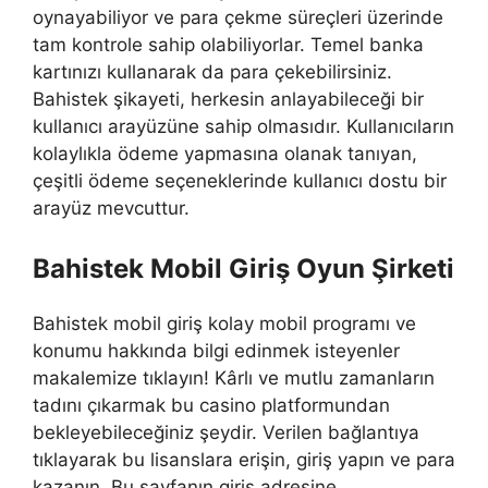
oynayabiliyor ve para çekme süreçleri üzerinde
tam kontrole sahip olabiliyorlar. Temel banka
kartınızı kullanarak da para çekebilirsiniz.
Bahistek şikayeti, herkesin anlayabileceği bir
kullanıcı arayüzüne sahip olmasıdır. Kullanıcıların
kolaylıkla ödeme yapmasına olanak tanıyan,
çeşitli ödeme seçeneklerinde kullanıcı dostu bir
arayüz mevcuttur.
Bahistek Mobil Giriş Oyun Şirketi
Bahistek mobil giriş kolay mobil programı ve
konumu hakkında bilgi edinmek isteyenler
makalemize tıklayın! Kârlı ve mutlu zamanların
tadını çıkarmak bu casino platformundan
bekleyebileceğiniz şeydir. Verilen bağlantıya
tıklayarak bu lisanslara erişin, giriş yapın ve para
kazanın. Bu sayfanın giriş adresine