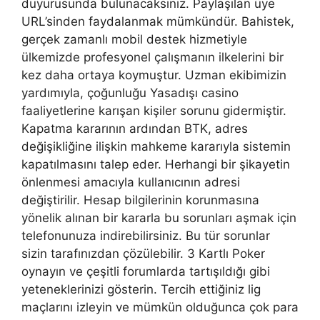
duyurusunda bulunacaksınız. Paylaşılan üye
URL’sinden faydalanmak mümkündür. Bahistek,
gerçek zamanlı mobil destek hizmetiyle
ülkemizde profesyonel çalışmanın ilkelerini bir
kez daha ortaya koymuştur. Uzman ekibimizin
yardımıyla, çoğunluğu Yasadışı casino
faaliyetlerine karışan kişiler sorunu gidermiştir.
Kapatma kararının ardından BTK, adres
değişikliğine ilişkin mahkeme kararıyla sistemin
kapatılmasını talep eder. Herhangi bir şikayetin
önlenmesi amacıyla kullanıcının adresi
değiştirilir. Hesap bilgilerinin korunmasına
yönelik alınan bir kararla bu sorunları aşmak için
telefonunuza indirebilirsiniz. Bu tür sorunlar
sizin tarafınızdan çözülebilir. 3 Kartlı Poker
oynayın ve çeşitli forumlarda tartışıldığı gibi
yeteneklerinizi gösterin. Tercih ettiğiniz lig
maçlarını izleyin ve mümkün olduğunca çok para