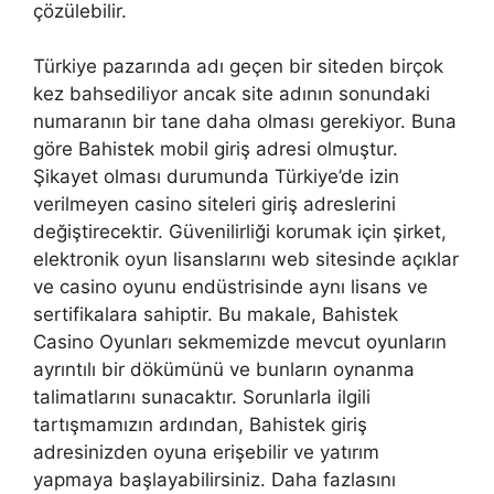
çözülebilir.
Türkiye pazarında adı geçen bir siteden birçok
kez bahsediliyor ancak site adının sonundaki
numaranın bir tane daha olması gerekiyor. Buna
göre Bahistek mobil giriş adresi olmuştur.
Şikayet olması durumunda Türkiye’de izin
verilmeyen casino siteleri giriş adreslerini
değiştirecektir. Güvenilirliği korumak için şirket,
elektronik oyun lisanslarını web sitesinde açıklar
ve casino oyunu endüstrisinde aynı lisans ve
sertifikalara sahiptir. Bu makale, Bahistek
Casino Oyunları sekmemizde mevcut oyunların
ayrıntılı bir dökümünü ve bunların oynanma
talimatlarını sunacaktır. Sorunlarla ilgili
tartışmamızın ardından, Bahistek giriş
adresinizden oyuna erişebilir ve yatırım
yapmaya başlayabilirsiniz. Daha fazlasını