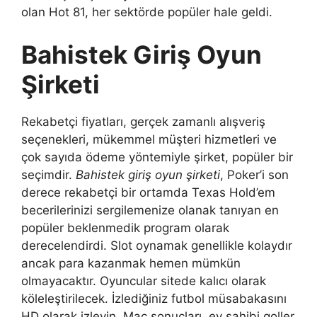
olan Hot 81, her sektörde popüler hale geldi.
Bahistek Giriş Oyun
Şirketi
Rekabetçi fiyatları, gerçek zamanlı alışveriş
seçenekleri, mükemmel müşteri hizmetleri ve
çok sayıda ödeme yöntemiyle şirket, popüler bir
seçimdir.
Bahistek giriş oyun şirketi
, Poker’i son
derece rekabetçi bir ortamda Texas Hold’em
becerilerinizi sergilemenize olanak tanıyan en
popüler beklenmedik program olarak
derecelendirdi. Slot oynamak genellikle kolaydır
ancak para kazanmak hemen mümkün
olmayacaktır. Oyuncular sitede kalıcı olarak
köleleştirilecek. İzlediğiniz futbol müsabakasını
HD olarak izleyin. Maç sonuçları, ev sahibi goller