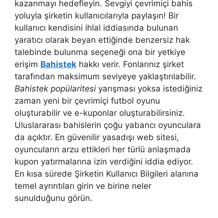
kazanmayı hedefleyin. Sevgiyi çevrimiçi bahis
yoluyla şirketin kullanıcılarıyla paylaşın! Bir
kullanıcı kendisini ihlal iddiasında bulunan
yaratıcı olarak beyan ettiğinde benzersiz hak
talebinde bulunma seçeneği ona bir yetkiye
erişim
Bahistek
hakkı verir. Fonlarınız şirket
tarafından maksimum seviyeye yaklaştırılabilir.
Bahistek popülaritesi
yarışması yoksa istediğiniz
zaman yeni bir çevrimiçi futbol oyunu
oluşturabilir ve e-kuponlar oluşturabilirsiniz.
Uluslararası bahislerin çoğu yabancı oyunculara
da açıktır. En güvenilir yasadışı web sitesi,
oyuncuların arzu ettikleri her türlü anlaşmada
kupon yatırmalarına izin verdiğini iddia ediyor.
En kısa sürede Şirketin Kullanıcı Bilgileri alanına
temel ayrıntıları girin ve birine neler
sunulduğunu görün.