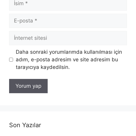
E-
posta
İnternet
sitesi
Daha sonraki yorumlarımda kullanılması için
adım, e-posta adresim ve site adresim bu
tarayıcıya kaydedilsin.
Son Yazılar