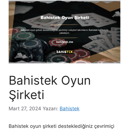
Bahistek Oyun
Şirketi
Mart 27, 2024
Yazarı:
Bahistek
Bahistek oyun şirketi desteklediğiniz çevrimiçi