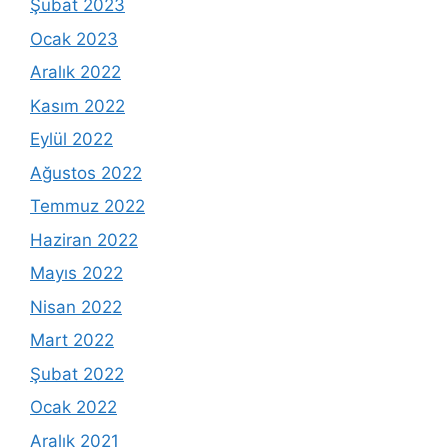
Şubat 2023
Ocak 2023
Aralık 2022
Kasım 2022
Eylül 2022
Ağustos 2022
Temmuz 2022
Haziran 2022
Mayıs 2022
Nisan 2022
Mart 2022
Şubat 2022
Ocak 2022
Aralık 2021