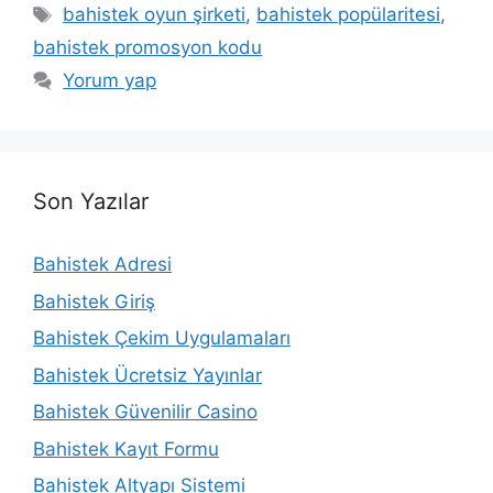
Etiketler
bahistek oyun şirketi
,
bahistek popülaritesi
,
bahistek promosyon kodu
Yorum yap
Son Yazılar
Bahistek Adresi
Bahistek Giriş
Bahistek Çekim Uygulamaları
Bahistek Ücretsiz Yayınlar
Bahistek Güvenilir Casino
Bahistek Kayıt Formu
Bahistek Altyapı Sistemi