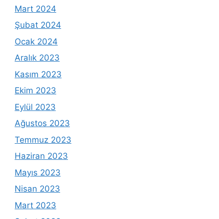
Mart 2024
Şubat 2024
Ocak 2024
Aralık 2023
Kasım 2023
Ekim 2023
Eylül 2023
Ağustos 2023
Temmuz 2023
Haziran 2023
Mayıs 2023
Nisan 2023
Mart 2023