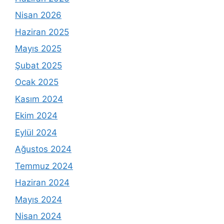
Nisan 2026
Haziran 2025
Mayıs 2025
Şubat 2025
Ocak 2025
Kasım 2024
Ekim 2024
Eylül 2024
Ağustos 2024
Temmuz 2024
Haziran 2024
Mayıs 2024
Nisan 2024