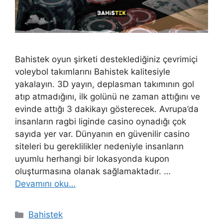
Bahistek oyun şirketi desteklediğiniz çevrimiçi
voleybol takımlarını Bahistek kalitesiyle
yakalayın. 3D yayın, deplasman takımının gol
atıp atmadığını, ilk golünü ne zaman attığını ve
evinde attığı 3 dakikayı gösterecek. Avrupa’da
insanların ragbi liginde casino oynadığı çok
sayıda yer var. Dünyanın en güvenilir casino
siteleri bu gereklilikler nedeniyle insanların
uyumlu herhangi bir lokasyonda kupon
oluşturmasına olanak sağlamaktadır. …
Devamını oku…
Kategoriler
Bahistek