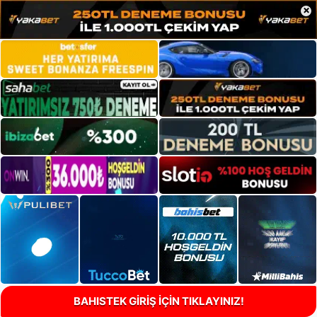
×
BAHISTEK GİRİŞ İÇİN TIKLAYINIZ!